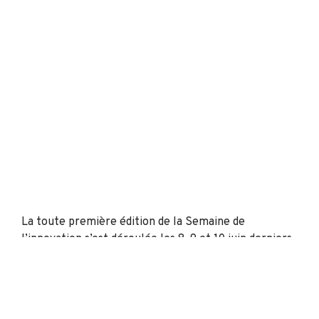
La toute première édition de la Semaine de 
l’innovation s’est déroulée les 8, 9 et 10 juin derniers 
au Pavillon Rio Tinto IOC. Organisé principalement 
par le Pôle d’enseignement supérieur de la Côte-
Nord, l’événement a rassemblé de nombreux acteurs 
du milieu autour des enjeux et des possibilités liés à 