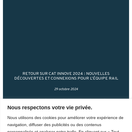
RETOUR SUR CAT INNOVE 2024 : NOUVELLES
DÉCOUVERTES ET CONNEXIONS POUR L’ÉQUIPE RAIL
29 octobre 2024
Le Forum des leaders de la recherche appliquée
Nous respectons votre vie privée.
s’est tenu du 22 au 24 octobre à Montréal.
Récemment reconnu comme un Centre d’accès à la
Nous utilisons des cookies pour améliorer votre expérience de
technologie et membre de Tech-Accès
navigation, diffuser des publicités ou des contenus
personnalisés et analyser notre trafic. En cliquant sur « Tout