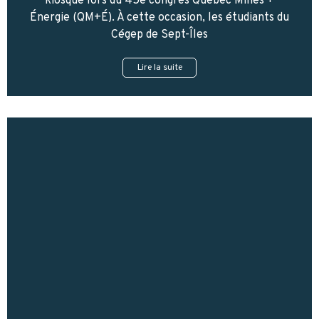
kiosque lors du 45e congrès Québec Mines +
Énergie (QM+É). À cette occasion, les étudiants du
Cégep de Sept-Îles
Lire la suite