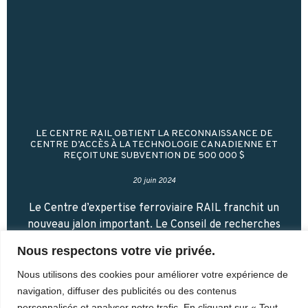
LE CENTRE RAIL OBTIENT LA RECONNAISSANCE DE
CENTRE D’ACCÈS À LA TECHNOLOGIE CANADIENNE ET
REÇOIT UNE SUBVENTION DE 500 000 $
20 juin 2024
Le Centre d’expertise ferroviaire RAIL franchit un
nouveau jalon important. Le Conseil de recherches
en sciences naturelles et en génie du Canada
Nous respectons votre vie privée.
(CRSNG) octroie la reconnaissance de Centre
d’accès à
Nous utilisons des cookies pour améliorer votre expérience de
navigation, diffuser des publicités ou des contenus
Lire la suite
personnalisés et analyser notre trafic. En cliquant sur « Tout