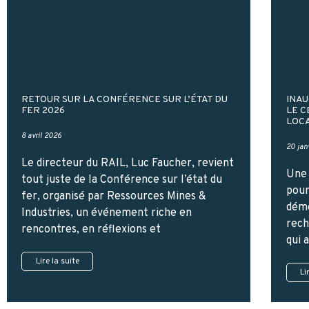
RETOUR SUR LA CONFÉRENCE SUR L’ÉTAT DU
INAU
FER 2026
LE C
LOC
8 avril 2026
20 jan
Le directeur du RAIL, Luc Faucher, revient
Une 
tout juste de la Conférence sur l’état du
pour
fer, organisé par Ressources Mines &
démé
Industries, un événement riche en
rech
rencontres, en réflexions et
qui 
Lire la suite
Li