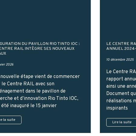
GURATION DU PAVILLON RIO TINTO IOC :
LE CENTRE RA
ENTRE RAIL INTÈGRE SES NOUVEAUX
ANNUEL 2024-
AUX
10 décembre 2025
vier 2026
Le Centre RAI
nouvelle étape vient de commencer
rapport annu
 le Centre RAIL avec son
ainsi une ann
nagement dans le pavillon de
Document qui
erche et d’innovation Rio Tinto IOC,
réalisations 
a été inauguré le 15 janvier
inspirants
re la suite
Lire la suite