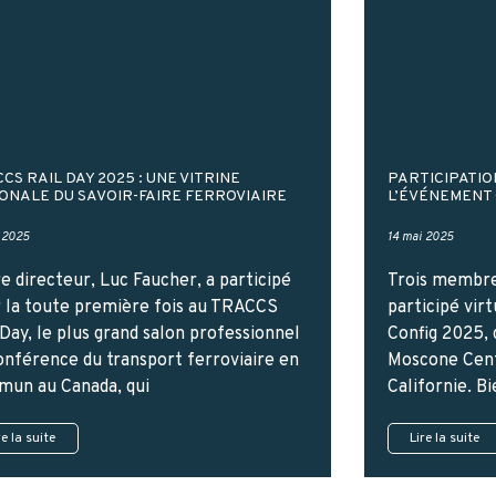
CS RAIL DAY 2025 : UNE VITRINE
PARTICIPATIO
ONALE DU SAVOIR-FAIRE FERROVIAIRE
L’ÉVÉNEMENT 
 2025
14 mai 2025
e directeur, Luc Faucher, a participé
Trois membre
 la toute première fois au TRACCS
participé vir
 Day, le plus grand salon professionnel
Config 2025, 
onférence du transport ferroviaire en
Moscone Cent
un au Canada, qui
Californie. Bi
re la suite
Lire la suite