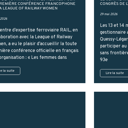
PREMIÈRE CONFÉRENCE FRANCOPHONE
CONGRÈS DE L
A LEAGUE OF RAILWAY WOMEN
29 mai 2026
n 2026
Les 13 et 14 
entre d’expertise ferroviaire RAIL, en
gestionnaire 
aboration avec la League of Railway
Quessy-Légaré
n, a eu le plaisir d’accueillir la toute
participer au
ière conférence officielle en français
sans frontièr
’organisation : « Les femmes dans
93e
re la suite
Lire la suite