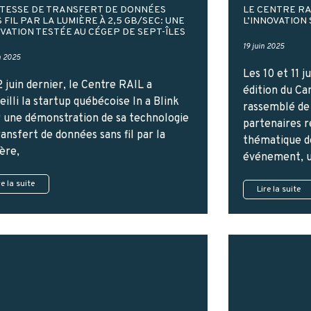
ITESSE DE TRANSFERT DE DONNÉES
LE CENTRE RA
 FIL PAR LA LUMIÈRE À 2,5 GB/SEC: UNE
L’INNOVATION
VATION TESTÉE AU CÉGEP DE SEPT-ÎLES
19 juin 2025
n 2025
Les 10 et 11 j
2 juin dernier, le Centre RAIL a
édition du Ca
eilli la startup québécoise In a Blink
rassemblé de
 une démonstration de sa technologie
partenaires r
ransfert de données sans fil par la
thématique de
ère,
événement, 
re la suite
Lire la suite