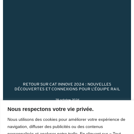
RETOUR SUR CAT INNOVE 2024 : NOUVELLES
DÉCOUVERTES ET CONNEXIONS POUR L’ÉQUIPE RAIL
29 octobre 2024
Nous respectons votre vie privée.
Le Forum des leaders de la recherche appliquée
s’est tenu du 22 au 24 octobre à Montréal.
Nous utilisons des cookies pour améliorer votre expérience de
Récemment reconnu comme un Centre d’accès à la
navigation, diffuser des publicités ou des contenus
technologie et membre de Tech-Accès
personnalisés et analyser notre trafic. En cliquant sur « Tout